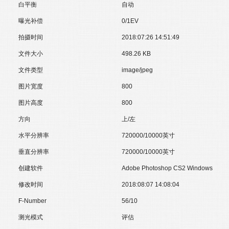
白平衡
自动
曝光补偿
0/1EV
拍摄时间
2018:07:26 14:51:49
文件大小
498.26 KB
文件类型
image/jpeg
图片宽度
800
图片高度
800
方向
上/左
水平分辨率
720000/10000英寸
垂直分辨率
720000/10000英寸
创建软件
Adobe Photoshop CS2 Windows
修改时间
2018:08:07 14:08:04
F-Number
56/10
测光模式
评估