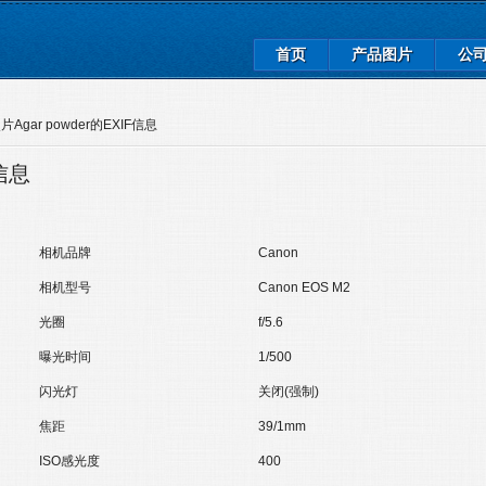
首页
产品图片
公
Agar powder的EXIF信息
信息
相机品牌
Canon
相机型号
Canon EOS M2
光圈
f/5.6
曝光时间
1/500
闪光灯
关闭(强制)
焦距
39/1mm
ISO感光度
400