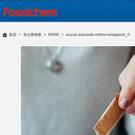
首页
>
未分类相册
>
K9090
>
acucar-adocante-melhor-emagrecer_0