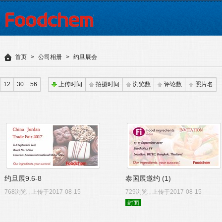
首页
>
公司相册
>
约旦展会
12
30
56
上传时间
拍摄时间
浏览数
评论数
照片名
约旦展9.6-8
泰国展邀约 (1)
768浏览 , 上传于2017-08-15
729浏览 , 上传于2017-08-15
封面