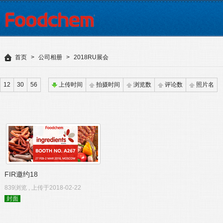
首页
>
公司相册
>
2018RU展会
12
30
56
上传时间
拍摄时间
浏览数
评论数
照片名
FIR邀约18
839浏览 , 上传于2018-02-22
封面