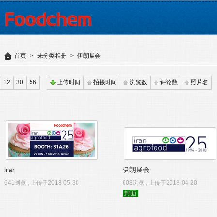
首页
>
未分类相册
>
伊朗展会
12
30
56
上传时间
拍摄时间
浏览数
评论数
照片名
iran
伊朗展会
641浏览 , 上传于2018-05-30
608浏览 , 上传于2018-04-20
封面