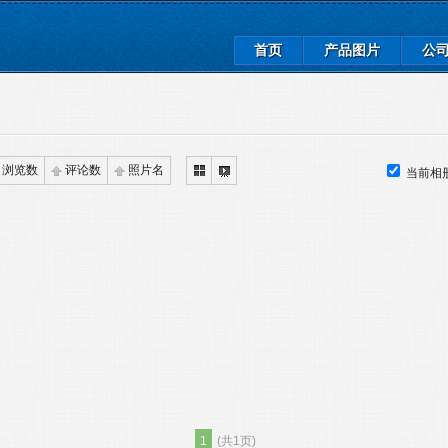
首页
产品图片
公
浏览数
评论数
照片名
当前相
1
(共1页)