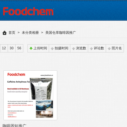
首页
>
未分类相册
>
美国仓库咖啡因推广
12
30
56
上传时间
拍摄时间
浏览数
评论数
照片名
咖啡因短推广