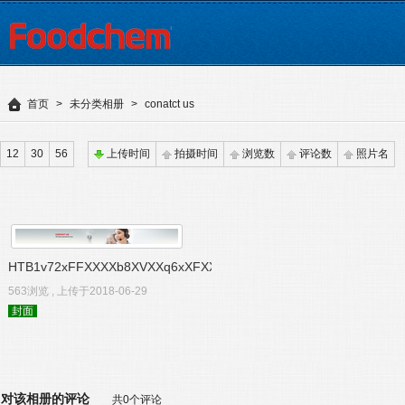
首页
>
未分类相册
>
conatct us
12
30
56
上传时间
拍摄时间
浏览数
评论数
照片名
HTB1v72xFFXXXXb8XVXXq6xXFXXXI
563浏览 , 上传于2018-06-29
封面
对该相册的评论
共0个评论